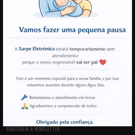
3700-642 Cesar
Oliveira de Azeméis
TELEFONE:
+351 912 213 285
(Chamada para rede móvel nacional)
VANTAGENS SARPE
Disponibilidade de Produtos Garantida
Técnicos e Instalações Certificadas
Garantia em Todos os Produtos
Produtos e Componentes Oficiais
Serviço de Aconselhamento
Serviço de Recolha para Reparações
SUBSCREVA A NEWSLETTER