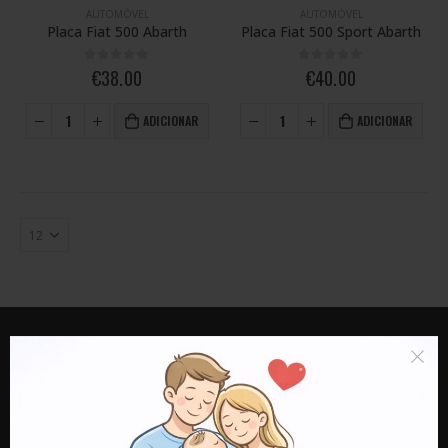
AUTOMÓVEL
AUTOMÓVEL
Placa Fiat 500 Abarth
Placa Fiat 500 Sport Abarth
0
out of 5
0
out of 5
€
38.00
€
40.00
ADICIONAR
ADICIONAR
LOJA SARPE
MORADA:
Rua do Travasso nr 500