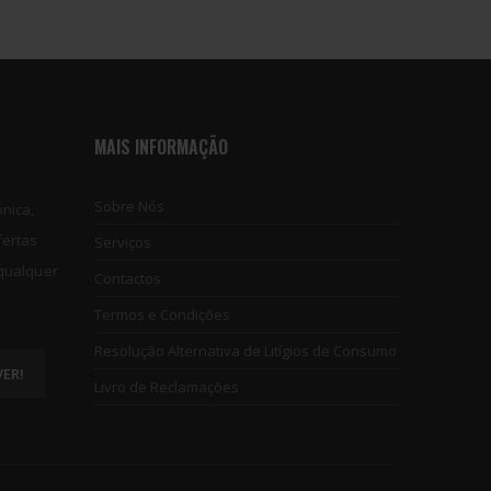
MAIS INFORMAÇÃO
Sobre Nós
nica,
fertas
Serviços
 qualquer
Contactos
Termos e Condições
Resolução Alternativa de Litígios de Consumo
Livro de Reclamações