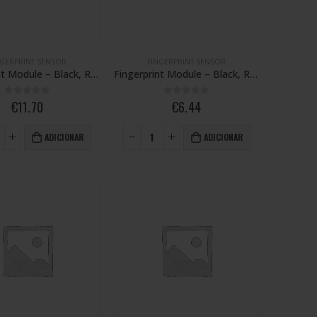
NGERPRINT SENSOR
FINGERPRINT SENSOR
Fingerprint Module – Black, Redmi Note 11 Pro / Redmi Note 11 Pro 5G
Fingerprint Module – Black, Redmi Note 7
0
out of 5
0
out of 5
€
11.70
€
6.44
ADICIONAR
ADICIONAR