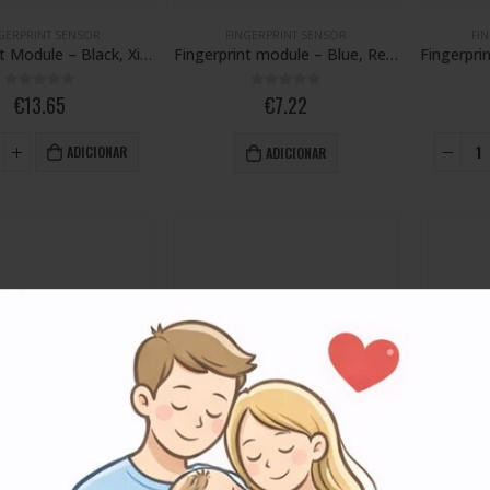
GERPRINT SENSOR
FINGERPRINT SENSOR
FI
Fingerprint Module – Black, Xiaomi 12
Fingerprint module – Blue, Redmi Note 11S 5G
0
out of 5
0
out of 5
€
13.65
€
7.22
ADICIONAR
ADICIONAR
GERPRINT SENSOR
FINGERPRINT SENSOR
FI
Fingerprint Module – Blue, Xiaomi Poco X3 GT
Fingerprint Module – Bubblegum Blue, Xiaomi Mi 11 Lite 5G NE