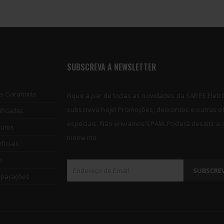
SUBSCREVA A NEWSLETTER
os Garantida
Fique a par de todas as novidades da SARPE Eletró
subscreva hoje! Promoções, descontos e outras o
ificadas
especiais. Não enviamos SPAM. Poderá desistir a
dutos
momento.
iciais
o
eparações