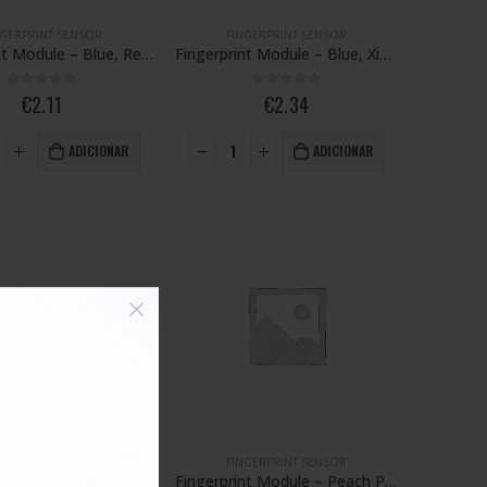
NGERPRINT SENSOR
FINGERPRINT SENSOR
Fingerprint Module – Blue, Redmi Note 7
Fingerprint Module – Blue, Xiaomi Poco M4 Pro 5G
0
out of 5
0
out of 5
€
2.11
€
2.34
ADICIONAR
ADICIONAR
NGERPRINT SENSOR
FINGERPRINT SENSOR
Fingerprint Module – Green, Redmi Note 11 Pro+ 5G
Fingerprint Module – Peach Pink, Xiaomi Mi 11 Lite 5G NE