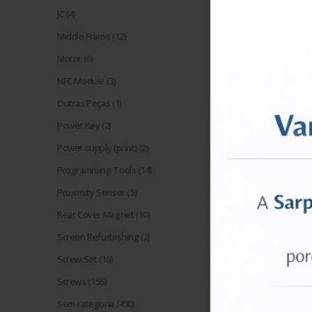
JC
(4)
Middle Frame
(12)
Motor
(6)
NFC Module
(3)
Outras Peças
(1)
Power Key
(2)
Mostrar:
Power supply (print)
(2)
Programming Tools
(14)
Proximity Sensor
(5)
Rear Cover Magnet
(10)
Screen Refurbishing
(2)
Screw Set
(16)
Screws
(155)
Sem categoria
(490)