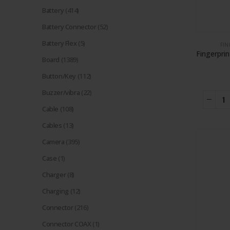
Battery
(414)
Battery Connector
(52)
Battery Flex
(5)
FIN
Board
(1389)
Button/Key
(112)
Buzzer/vibra
(22)
Cable
(108)
Cables
(13)
Camera
(395)
Case
(1)
Charger
(8)
Charging
(12)
Connector
(216)
Connector COAX
(1)