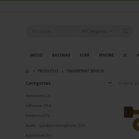
All Categories
INÍCIO
BATERIAS
ECRÃ
IPHONE
JC
PRODUTOS
FINGERPRINT SENSOR
Categorias
Ordenar po
Acessórios
(7)
Adhesive
(764)
Antenna
(215)
Audio - speaker/microphone
(529)
Automóvel
(81)