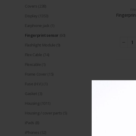
Covers
(238)
FIN
Display
(1353)
Earphone jack
(1)
Fingerprint sensor
(60)
Flashlight Module
(9)
Flex Cable
(74)
Flexcable
(1)
Frame Cover
(15)
Fuse (H.V.)
(1)
Gasket
(3)
Housing
(1011)
Housing / cover parts
(5)
iPads
(8)
FIN
iPhones
(52)