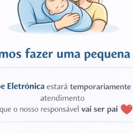
0
out of 5
0
out of 5
€
0.79
€
15.60
ADICIONAR
ADICIONAR