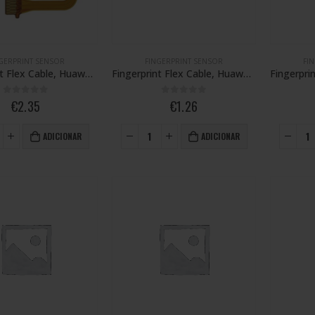
GERPRINT SENSOR
FINGERPRINT SENSOR
FI
Fingerprint Flex Cable, Huawei P Smart Plus Nova 3i
Fingerprint Flex Cable, Huawei P30 Pro / P30 Pro New Edition
0
out of 5
0
out of 5
€
2.35
€
1.26
ADICIONAR
ADICIONAR