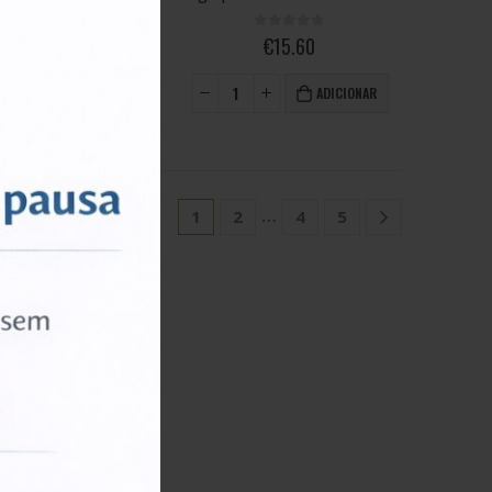
0
out of 5
0
out of 5
€
11.70
€
15.60
ADICIONAR
ADICIONAR
…
1
2
4
5