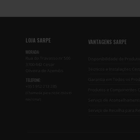
LOJA SARPE
VANTAGENS SARPE
MORADA:
Rua do Travasso nr 500
Disponibilidade de Produt
3700-642 Cesar
Técnicos e Instalações Cert
Oliveira de Azeméis
Garantia em Todos os Pro
TELEFONE:
+351 912 213 285
Produtos e Componentes Of
(Chamada para rede móvel
nacional)
Serviço de Aconselhament
Serviço de Recolha para R