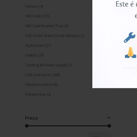
Sensor
(4)
SIM Card
(253)
SIM Card Reader/Tray
(3)
SSD (Solid State Drive) Memory
(1)
Stylus pen
(21)
Switch
(29)
Testing & Power Supply
(1)
USB connector
(208)
Vibration motor
(6)
Volume Key
(3)
Preço