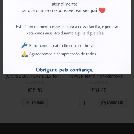
PROGRAMMING TOOLS
PROGRAMMING TOOLS
JC V1SE BATTERY FLEX for iPhone 12ProMax
NP6SP Nand Non-Removal Programmer for iPhone 6S Plus
0
out of 5
0
out of 5
€
34.49
€
55.65
ADICIONAR
ADICIONAR