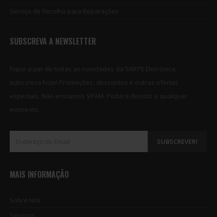
Serviço de Recolha para Reparações
SUBSCREVA A NEWSLETTER
Fique a par de todas as novidades da SARPE Eletrónica,
subscreva hoje! Promoções, descontos e outras ofertas
especiais. Não enviamos SPAM. Poderá desistir a qualquer
momento.
MAIS INFORMAÇÃO
Sobre Nós
Serviços