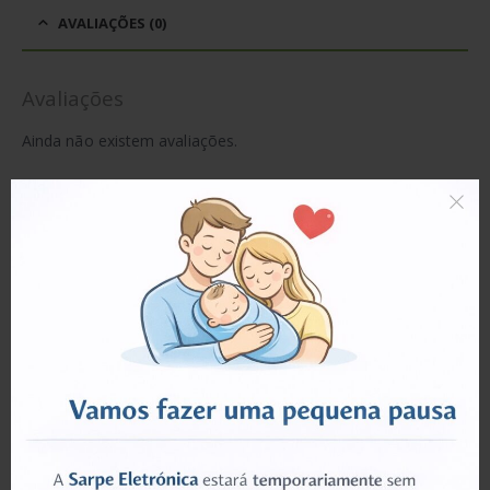
AVALIAÇÕES (0)
Avaliações
Ainda não existem avaliações.
Seja o primeiro a avaliar “NP8 Nand Non-
Removal Programmer for iPhone 8”
Tem de
iniciar sessão
para enviar uma avaliação.
PRODUTOS RELACIONADOS