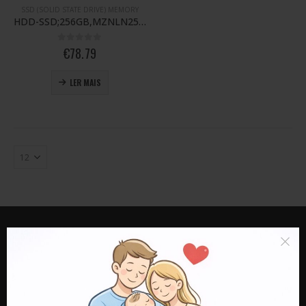
SSD (SOLID STATE DRIVE) MEMORY
HDD-SSD;256GB,MZNLN256HMHQ-000KN,~4MM,M.
0
out of 5
€
78.79
LER MAIS
LOJA SARPE
MORADA:
Rua do Travasso nr 500