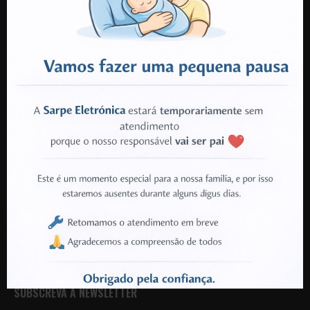
3700-642 Cesar
Oliveira de Azeméis
TELEFONE:
+351 912 213 285
(Chamada para rede móvel nacional)
VANTAGENS SARPE
Disponibilidade de Produtos Garantida
Técnicos e Instalações Certificadas
Garantia em Todos os Produtos
Produtos e Componentes Oficiais
Serviço de Aconselhamento
Serviço de Recolha para Reparações
SUBSCREVA A NEWSLETTER