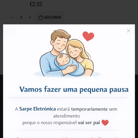
0
out of 5
€
2.65
ADICIONAR
LOJA SARPE
MORADA:
Rua do Travasso nr 500
3700-642 Cesar
Oliveira de Azeméis
TELEFONE: