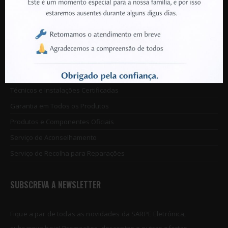
+351 912 213 285
(Chamada para rede móvel nacional)
VANTAGENS SARPE
Disponibilidade de Produtos Garantida
Técnicos e Instalações Certificadas
Garantia em Todos os Produtos
Produtos e Componentes Oficiais
Serviço de Aconselhamento
Serviço de Recolha para Reparações
SUBSCREVA A NEWSLETTER
Fique a par de todas as novidades da SARPE Eletrónica,