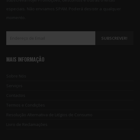
subscreva hoje! Promoções, descontos e outras ofertas
especiais. Não enviamos SPAM. Poderá desistir a qualquer
momento.
MAIS INFORMAÇÃO
Sobre Nós
Serviços
Contactos
Termos e Condições
NPX Nand Non-Removal Programmer for iPhone X
NPX Nand Non-Removal Programmer for iPhone X
Resolução Alternativa de Litígios de Consumo
€
55.65
€
55.65
0
out of 5
0
out of 5
Livro de Reclamações