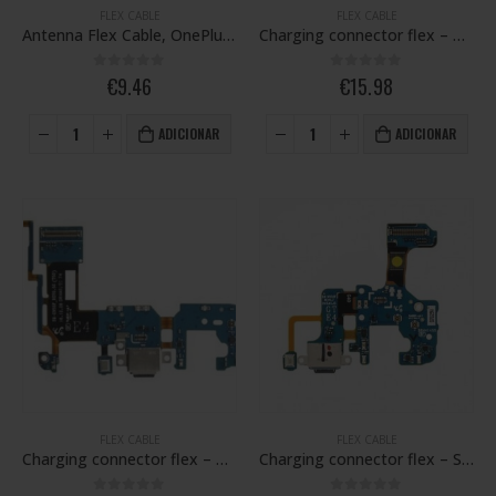
FLEX CABLE
FLEX CABLE
Antenna Flex Cable, OnePlus 10 Pro 5G
Charging connector flex – Galaxy Note 9; SM-N960F
0
out of 5
0
out of 5
€
9.46
€
15.98
ADICIONAR
ADICIONAR
FLEX CABLE
FLEX CABLE
Charging connector flex – Galaxy S8 Plus; SM-G955F
Charging connector flex – Samsung Galaxy Note 8; SM-N950F