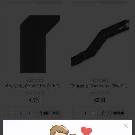
FLEX CABLE
FLEX CABLE
Charging Connector Flex Cable, OnePlus 7T
Charging Connector Flex Cable, OnePlus 8
0
out of 5
0
out of 5
€
3.51
€
3.51
ADICIONAR
ADICIONAR