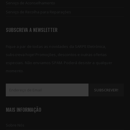
Serviço de Aconselhamento
Serviço de Recolha para Reparações
SUBSCREVA A NEWSLETTER
Fique a par de todas as novidades da SARPE Eletrónica,
subscreva hoje! Promoções, descontos e outras ofertas
especiais. Não enviamos SPAM. Poderá desistir a qualquer
momento.
MAIS INFORMAÇÃO
Sobre Nós