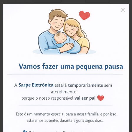
CHARGER
CHARGER
Charger- White/Gray, Xiaomi Mi 11 Ultra (EU) – MDY-12-EU 67W
MDY-09-EO Charger 10W – White, for model Xiaomi General
0
out of 5
0
out of 5
€
21.26
€
7.76
ADICIONAR
ADICIONAR