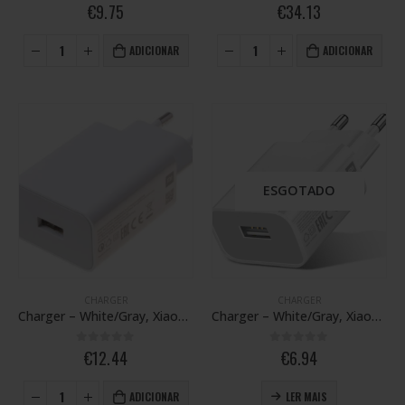
0
out of 5
0
out of 5
€
9.75
€
34.13
ADICIONAR
ADICIONAR
ESGOTADO
CHARGER
CHARGER
Charger – White/Gray, Xiaomi Mi Note 10 Lite / Redmi Note 9 Pro / Poco F2 Pro (EU) – MDY-11-EZ 33W
Charger – White/Gray, Xiaomi Redmi 9 (EU) – MDY-09-EW
0
out of 5
0
out of 5
€
12.44
€
6.94
ADICIONAR
LER MAIS