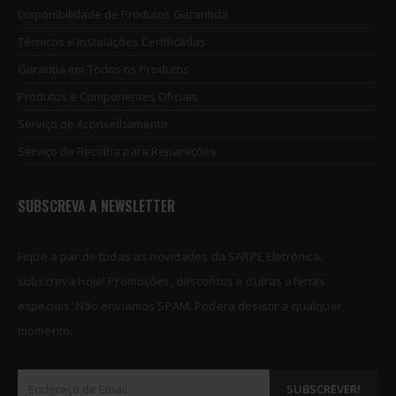
NP8P Nand Non-Removal Programmer for iPhone 8 Plus
NP8P Nand Non-Removal Programmer for iPhone 8 Plus
Disponibilidade de Produtos Garantida
Técnicos e Instalações Certificadas
€
51.75
€
51.75
0
out of 5
0
out of 5
Garantia em Todos os Produtos
NP8 Nand Non-Removal Programmer for iPhone 8
NP8 Nand Non-Removal Programmer for iPhone 8
Produtos e Componentes Oficiais
Serviço de Aconselhamento
€
47.02
€
47.02
0
out of 5
0
out of 5
Serviço de Recolha para Reparações
SUBSCREVA A NEWSLETTER
Fique a par de todas as novidades da SARPE Eletrónica,
subscreva hoje! Promoções, descontos e outras ofertas
especiais. Não enviamos SPAM. Poderá desistir a qualquer
momento.