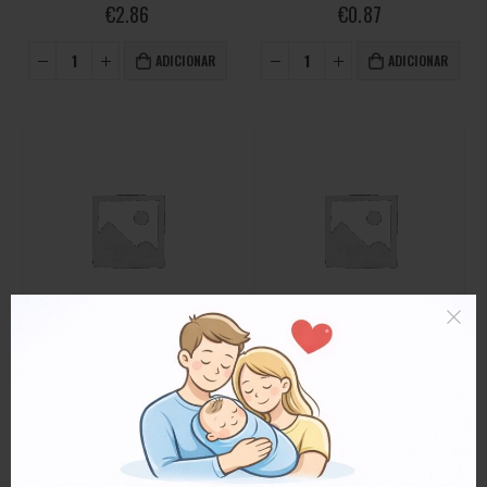
0
out of 5
0
out of 5
€
2.86
€
0.87
ADICIONAR
ADICIONAR
VIBRATION MOTOR
VIBRATION MOTOR
Vibration Motor, OnePlus 7T
Vibration Motor, OnePlus 8
0
out of 5
0
out of 5
€
1.86
€
2.33
ADICIONAR
ADICIONAR