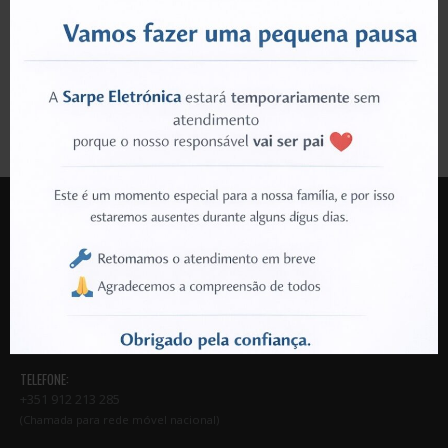
LOJA SARPE
MORADA:
Rua do Travasso nr 500
3700-642 Cesar
Oliveira de Azeméis
TELEFONE:
+351 912 213 285
(Chamada para rede móvel nacional)