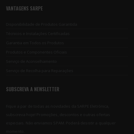
VANTAGENS SARPE
Disponibilidade de Produtos Garantida
Técnicos e Instalações Certificadas
Garantia em Todos os Produtos
Produtos e Componentes Oficiais
Serviço de Aconselhamento
Serviço de Recolha para Reparações
SUBSCREVA A NEWSLETTER
NPX Nand Non-Removal Programmer for iPhone X
NPX Nand Non-Removal Programmer for iPhone X
Fique a par de todas as novidades da SARPE Eletrónica,
subscreva hoje! Promoções, descontos e outras ofertas
€
55.65
€
55.65
0
out of 5
0
out of 5
especiais. Não enviamos SPAM. Poderá desistir a qualquer
momento.