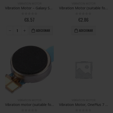
VIBRATION MOTOR
VIBRATION MOTOR
Vibration Motor – Galaxy S20 Ultra / Note 20 Ultra; SM-G988B / N986U
Vibration Motor (suitable for multiple models)
0
out of 5
0
out of 5
€
6.57
€
2.86
ADICIONAR
ADICIONAR
VIBRATION MOTOR
VIBRATION MOTOR
Vibration motor (suitable for multiple models)
Vibration Motor, OnePlus 7 Pro