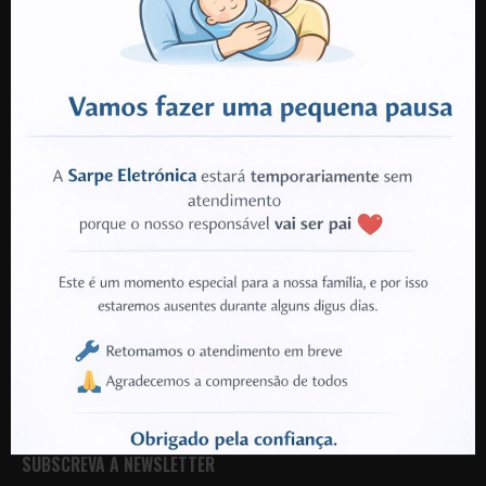
3700-642 Cesar
Oliveira de Azeméis
TELEFONE:
+351 912 213 285
(Chamada para rede móvel nacional)
VANTAGENS SARPE
Disponibilidade de Produtos Garantida
Técnicos e Instalações Certificadas
Garantia em Todos os Produtos
Produtos e Componentes Oficiais
Serviço de Aconselhamento
Serviço de Recolha para Reparações
SUBSCREVA A NEWSLETTER