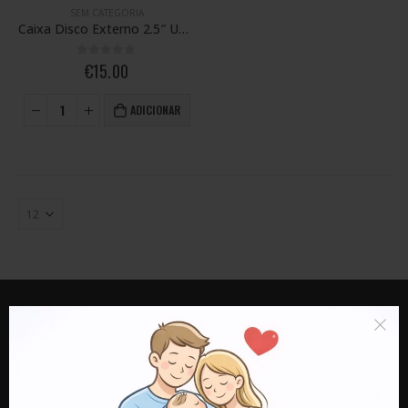
SEM CATEGORIA
Caixa Disco Externo 2.5″ UNYKA – USB 3.0
0
out of 5
€
15.00
ADICIONAR
LOJA SARPE
MORADA:
Rua do Travasso nr 500