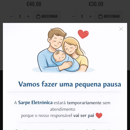
0
out of 5
0
out of 5
€
40.00
€
30.00
ADICIONAR
ADICIONAR
LOJA SARPE
MORADA:
Rua do Travasso nr 500
3700-642 Cesar
Oliveira de Azeméis
TELEFONE: