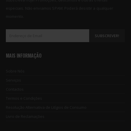
subscreva hoje! Promoções, descontos e outras ofertas
especiais. Não enviamos SPAM. Poderá desistir a qualquer
momento.
MAIS INFORMAÇÃO
Sobre Nós
Serviços
Contactos
Termos e Condições
NPX Nand Non-Removal Programmer for iPhone X
NPX Nand Non-Removal Programmer for iPhone X
Resolução Alternativa de Litígios de Consumo
€
55.65
€
55.65
0
out of 5
0
out of 5
Livro de Reclamações