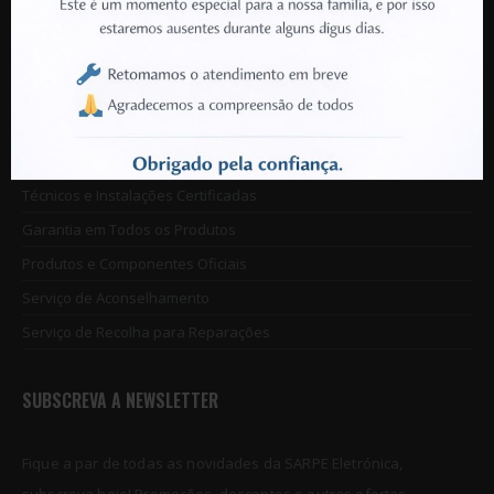
+351 912 213 285
(Chamada para rede móvel nacional)
VANTAGENS SARPE
Disponibilidade de Produtos Garantida
Técnicos e Instalações Certificadas
Garantia em Todos os Produtos
Produtos e Componentes Oficiais
Serviço de Aconselhamento
Serviço de Recolha para Reparações
SUBSCREVA A NEWSLETTER
Fique a par de todas as novidades da SARPE Eletrónica,