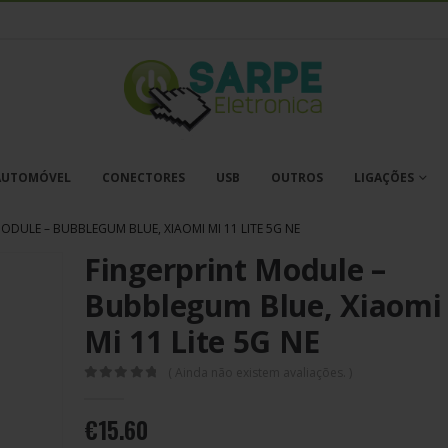
AUTOMÓVEL
CONECTORES
USB
OUTROS
LIGAÇÕES
ODULE – BUBBLEGUM BLUE, XIAOMI MI 11 LITE 5G NE
Fingerprint Module –
Bubblegum Blue, Xiaomi
Mi 11 Lite 5G NE
( Ainda não existem avaliações. )
0
out of 5
€
15.60