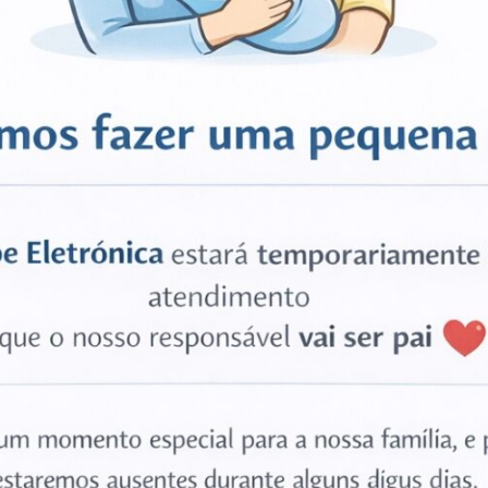
dule – Bubblegum Blue, Xiaomi Mi 11 Lite 5G NE”