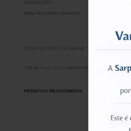
Avaliações
Ainda não existem avaliações.
Seja o primeiro a avaliar “Fingerprint Mo
Tem de
iniciar sessão
para enviar uma avaliação.
PRODUTOS RELACIONADOS