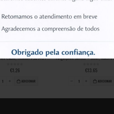
FINGERPRINT SENSOR
FINGERPRINT SENSOR
Fingerprint Sensor – Silver, Xiaomi Poco F3/Mi 11X Pro
0
out of 5
0
out of 5
€
13.65
€
3.16
ADICIONAR
ADICIONAR