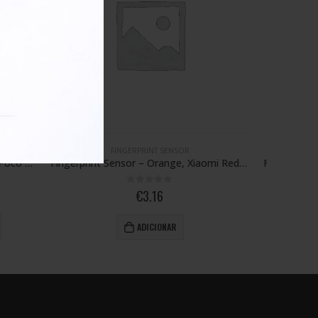
FINGERPRINT SENSOR
Fingerprint Sensor – Orange, Xiaomi Redmi 9C
Fingerprint Module – Yellow, Xiaomi Poco M4 Pro 5G
0
out of 5
€
1.17
ADICIONAR