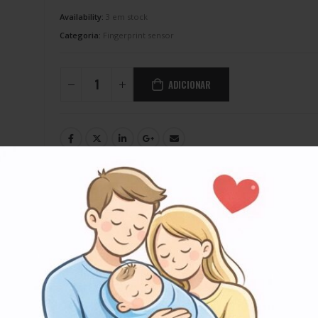
Availability:
3 em stock
Categoria:
Fingerprint sensor
ADICIONAR
Share this:
Facebook
WhatsApp
Print
Li