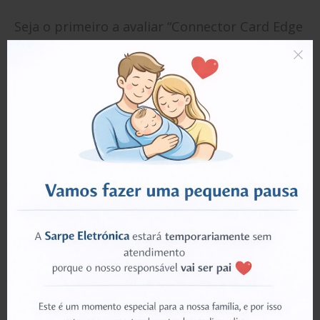
Seja o primeiro a avaliar “Connector Card Edge
8P,2.6mm, Galaxy Tab 2 (10.1 inch); GT-P5100”
Tem de
iniciar sessão
para enviar uma avaliação.
PRODUTOS RELACIONADOS
ESGOTADO
ESGOTADO