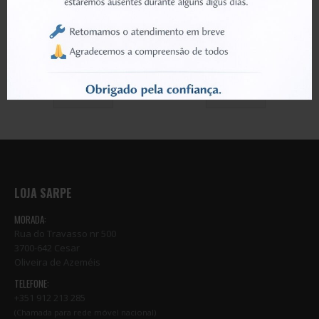
SIM CARD
SIM CARD
CONNECTOR-CARD EDGE;8P,1.1MM,SMD,AU,T-FL
CONNECTOR-CARD EDGE;C-ALLOY,6P,2.54MM,AU
0
out of 5
0
out of 5
€
2.52
€
1.30
LER MAIS
LER MAIS
LOJA SARPE
MORADA:
Rua do Travasso nr 500
3700-642 Cesar
Oliveira de Azeméis
TELEFONE:
+351 912 213 285
(Chamada para rede móvel nacional)