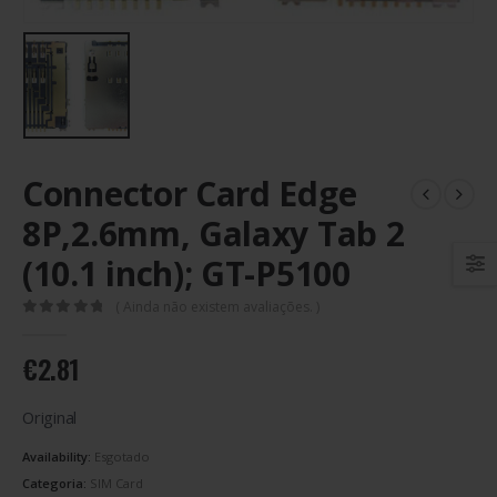
Connector Card Edge
8P,2.6mm, Galaxy Tab 2
(10.1 inch); GT-P5100
( Ainda não existem avaliações. )
0
out of 5
€
2.81
Original
Availability:
Esgotado
Categoria:
SIM Card