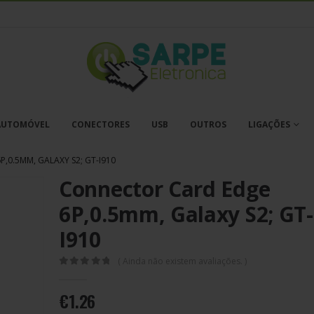
AUTOMÓVEL
CONECTORES
USB
OUTROS
LIGAÇÕES
,0.5MM, GALAXY S2; GT-I910
Connector Card Edge
6P,0.5mm, Galaxy S2; GT-
I910
( Ainda não existem avaliações. )
0
out of 5
€
1.26