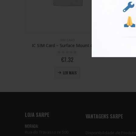
SIM CARD
device
IC SIM Card – Surface Mount device
SIM Tray
0
out of 5
€
10.50
LER MAIS
LOJA SARPE
VANTAGENS SARPE
MORADA:
Rua do Travasso nr 500
Disponibilidade de Produt