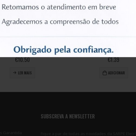
SIM CARD
SIM CARD
 – Morning Mist, OnePlus 9 Pro
0
out of 5
0
out of 5
€
1.39
€
1.26
ADICIONAR
LER MAIS
SUBSCREVA A NEWSLETTER
os Garantida
Fique a par de todas as novidades da SARPE Eletró