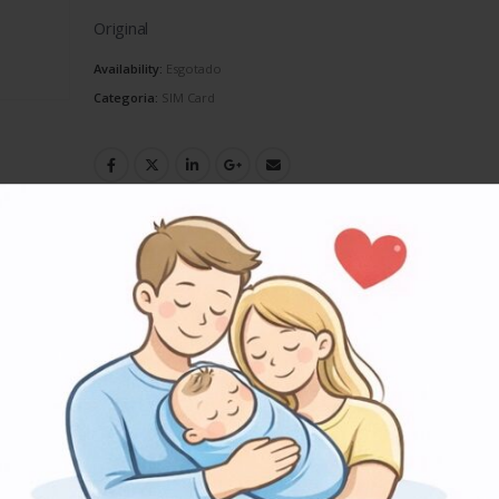
Original
Availability:
Esgotado
Categoria:
SIM Card
Share this:
Facebook
WhatsApp
Print
Li