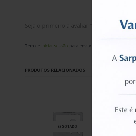
Seja o primeiro a avaliar “Connector Card
Tem de
iniciar sessão
para enviar uma avaliação.
PRODUTOS RELACIONADOS
ESGOTADO