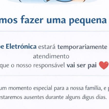
 Edge 6P,0.5mm, Galaxy S2; GT-I910”
ESGOTADO