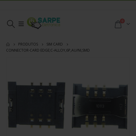
0
PRODUTOS
SIM CARD
CONNECTOR-CARD EDGE;C-ALLOY,6P,AU/NI,SMD