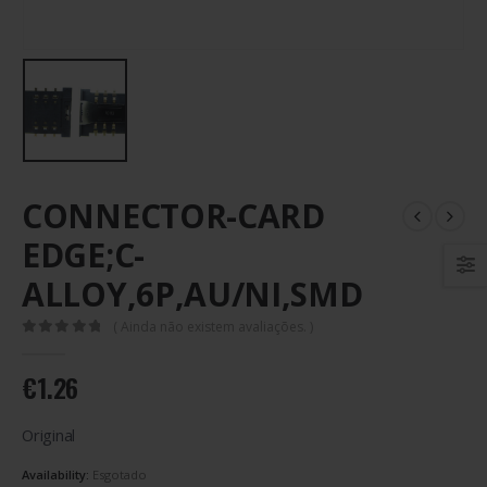
CONNECTOR-CARD
EDGE;C-
ALLOY,6P,AU/NI,SMD
( Ainda não existem avaliações. )
0
out of 5
€
1.26
Original
Availability:
Esgotado