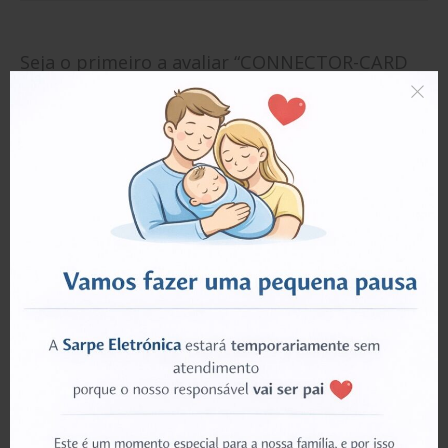
Seja o primeiro a avaliar “CONNECTOR-CARD
EDGE;C-ALLOY,6P,AU/NI,SMD”
Tem de
iniciar sessão
para enviar uma avaliação.
PRODUTOS RELACIONADOS
ESGOTADO
ESGOTADO