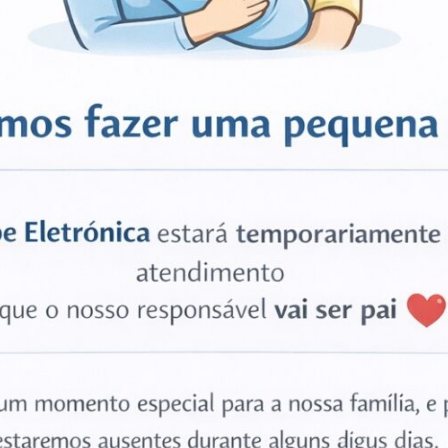
ack, OnePlus 10T 5G”