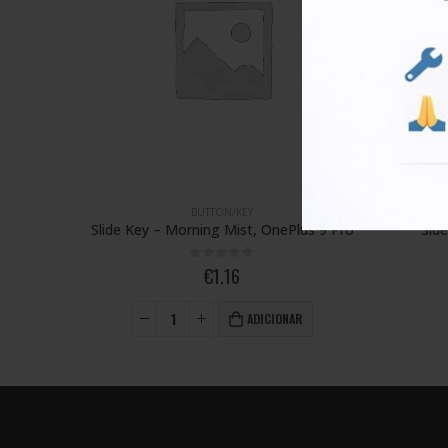
BUTTON/KEY
BUTTON/
Slide Key – Morning Mist, OnePlus 9 Pro
Side Key Bracket,
0
out of 5
0
out 
€
1.16
€
0.4
ADICIONAR
ADICI