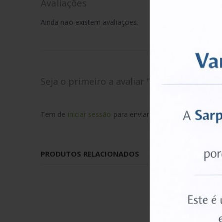
Avaliações
Ainda não existem avaliações.
Seja o primeiro a avaliar “Volume Key – Bl
Tem de
iniciar sessão
para enviar uma avaliação.
PRODUTOS RELACIONADOS