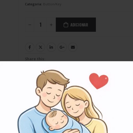
Categoria:
Button/Key
ADICIONAR
Share this:
Facebook
WhatsApp
Print
Li