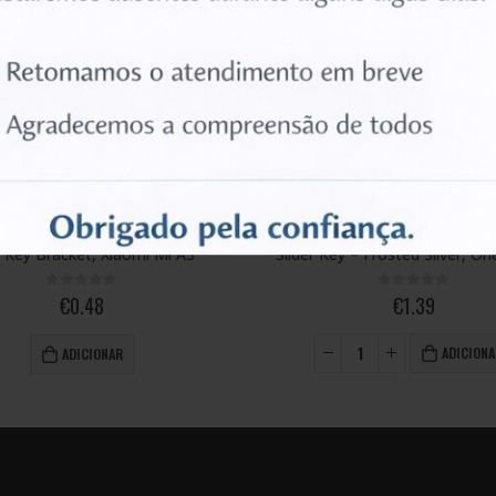
KEY
BUTTON/KEY
 Xiaomi Mi A3
Slider Key – Frosted Silver, OnePlus 7T
of 5
0
out of 5
8
€
1.39
ADICIONAR
ONAR