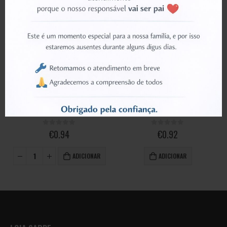
BUTTON/KEY
BUTTON/KEY
Volume Key – Black, OnePlus 10T 5G
Volume Key Cover, OnePlus 6T
0
out of 5
0
out of 5
€
0.94
€
0.92
ADICIONAR
ADICIONAR