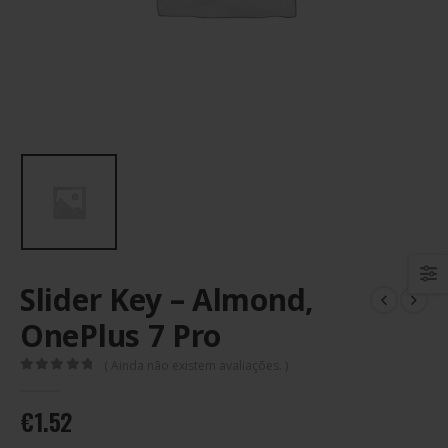
Slider Key – Almond,
OnePlus 7 Pro
( Ainda não existem avaliações. )
0
out of 5
€
1.52