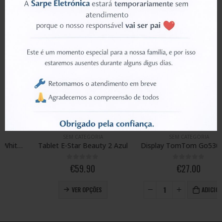
PRODUTOS RELACIONADOS
This product has multiple variants. The options may be chosen on the product page
SEM CATEGORIA
SEM CATEGORIA
Tablet E-Star Beauty 2 Azul
Display TomTom Go530 Go630 Go730 Go930
0
out of 5
0
out of 5
€
59.90
€
27.00
This product has multiple variants. The options may be chosen on the product page
VER OPÇÕES
ADICIONAR