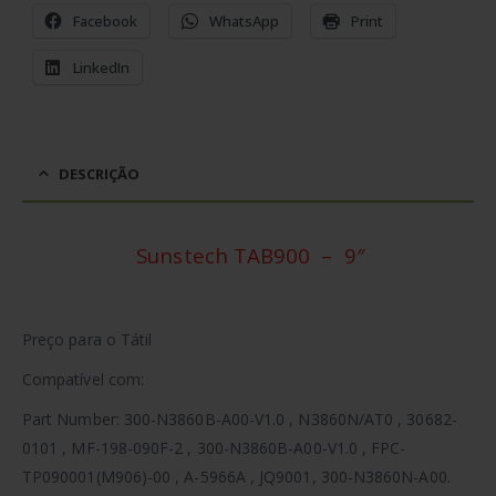
Facebook
WhatsApp
Print
LinkedIn
DESCRIÇÃO
Sunstech TAB900 – 9″
Preço para o Tátil
Compatível com:
Part Number: 300-N3860B-A00-V1.0 , N3860N/AT0 , 30682-
0101 , MF-198-090F-2 , 300-N3860B-A00-V1.0 , FPC-
TP090001(M906)-00 , A-5966A , JQ9001, 300-N3860N-A00.