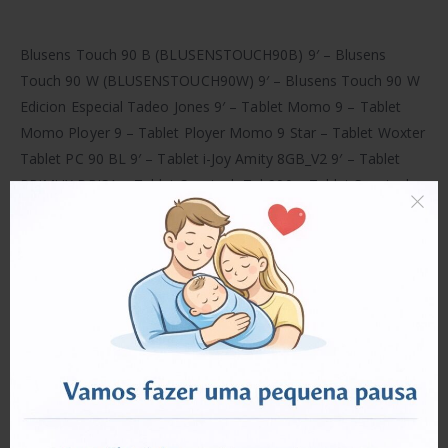
Blusens Touch 90 B (BLUSENSTOUCH90B) 9′ – Blusens
Touch 90 W (BLUSENSTOUCH90W) 9′ – Blusens Touch 90 W
Edicion Especial Tadeo Jones 9′ – Tablet Momo 9 – Tablet
Momo Ployer 9 – Tablet Ployer Momo 9 Star – Tablet Woxter
Tablet PC 90 BL 9′ – Tablet i-Joy Amity 8GB_V2 9′ – Tablet
PRIMUX BRISA – Tablet Sunstech Tab900 – Tablet Sunstech
Tab 900 – Tablet Bravus BRVM906G 9″ 4GB
NOTA: 3 meses Garantia.
INFORMAÇÃO ADICIONAL
AVALIAÇÕES (0)