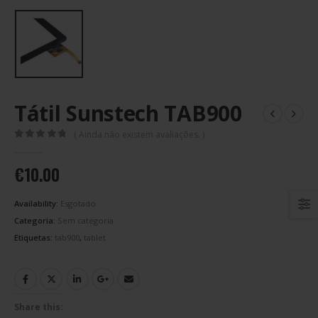
Tátil Sunstech TAB900
( Ainda não existem avaliações. )
0
out of 5
€
10.00
Availability:
Esgotado
Categoria:
Sem categoria
Etiquetas:
tab900
,
tablet
Share this: