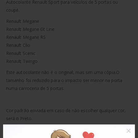
Autocolante Renault Sport para veículos de 5 portas ou
coupé.
Renault Megane
Renault Megane Gt Line
Renault Megane RS
Renault Clio
Renault Scenic
Renault Twingo
Este autocolante não é o original, mas sim uma cópia.O
tamanho foi reduzido para o impacto ser menor na porta
numa carroceria de 5 portas.
Cor padrão enviada em caso de não escolher qualquer cor,
será o Preto.
Características: