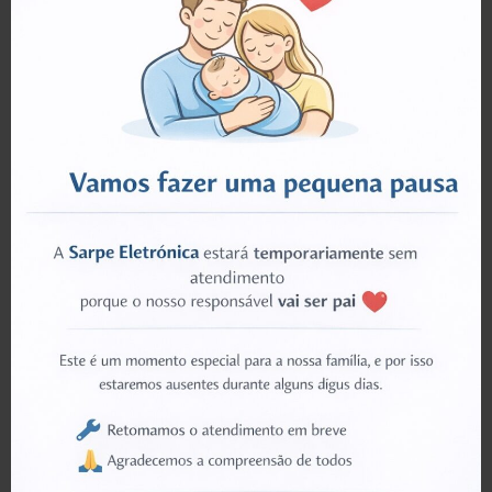
Resiste até 5 anos às condiçoes climatéricas
Medidas: 400mm x 172mm
Um par (esq e dir)
Outros autocolantes sob pedido.
AVALIAÇÕES (0)
PRODUTOS RELACIONADOS