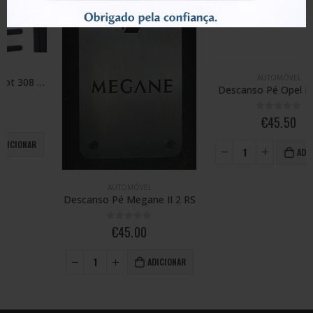
AUTOMÓVEL
Descanso Pé Opel Insignia
0
out of 5
€
45.50
ADICIONAR
AUTOMÓVEL
Descanso Pé Megane II 2 RS
0
out of 5
€
45.00
ADICIONAR