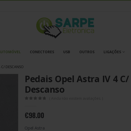
AUTOMÓVEL
CONECTORES
USB
OUTROS
LIGAÇÕES
4 C/ DESCANSO
Pedais Opel Astra IV 4 C/
Descanso
( Ainda não existem avaliações. )
0
out of 5
€
98.00
Opel Astra