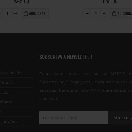
€
88.00
€
105.00
ADICIONAR
ADICIONA
SUBSCREVA A NEWSLETTER
os Garantida
Fique a par de todas as novidades da SARPE Eletró
subscreva hoje! Promoções, descontos e outras o
ificadas
especiais. Não enviamos SPAM. Poderá desistir a
dutos
momento.
iciais
o
eparações