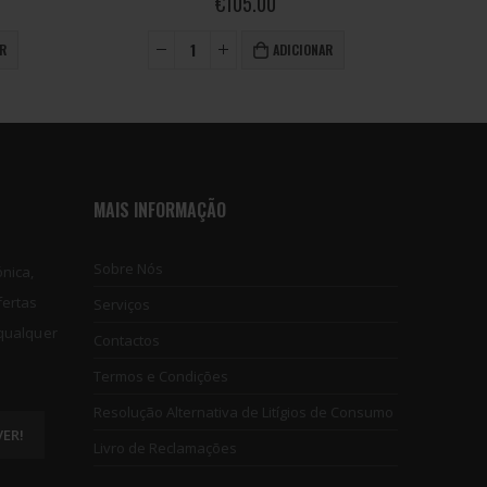
€
95.00
This product has multiple variants. The options may be chosen on the product page
R
VER OPÇÕES
MAIS INFORMAÇÃO
Sobre Nós
nica,
fertas
Serviços
 qualquer
Contactos
Termos e Condições
Resolução Alternativa de Litígios de Consumo
Livro de Reclamações