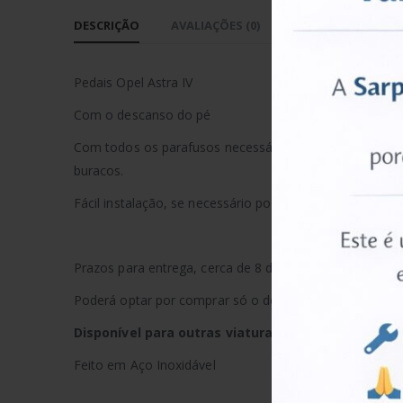
DESCRIÇÃO
AVALIAÇÕES (0)
Pedais Opel Astra IV
Com o descanso do pé
Com todos os parafusos necessários para a instalação.
buracos.
Fácil instalação, se necessário pode-se agendar uma ho
Prazos para entrega, cerca de 8 dias após pagamento.
Poderá optar por comprar só o descanso ou os pedais.
Disponível para outras viatura e modelos
Feito em Aço Inoxidável