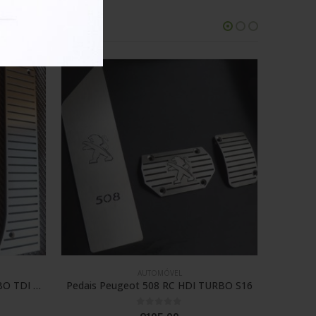
AUTOMÓVEL
URBO S16
Pedais Megane IV RS GT TCE Bose Sport C/ Descanso
0
out of 5