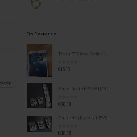
Em Destaque
Touch ZTE Meo Tablet 2
0
out of 5
€
16.18
nkedIn
Pedais Seat FR GT GTI TURBO TDI TFSI
0
out of 5
€
88.00
Pedais Alfa Romeo 147 GT GTA JTD
0
out of 5
€
98.00