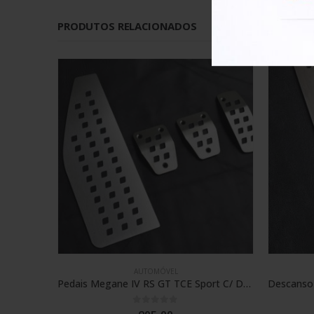
PRODUTOS RELACIONADOS
AUTOMÓVEL
Pedais Megane IV RS GT TCE Sport C/ Descanso
Descanso Pé Peugeot 208 CC RC SW HDI GT GTI TURBO QS S16
0
out of 5