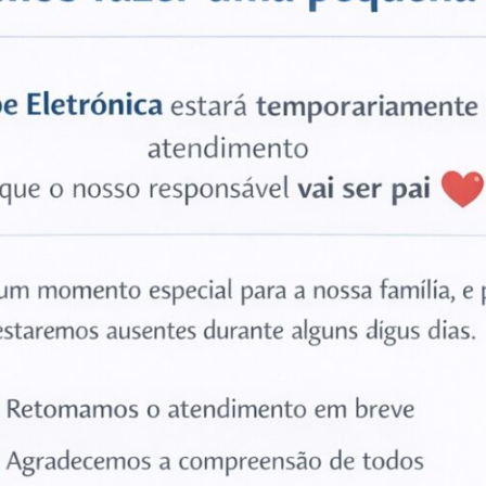
 Só precisa de um berbequim e broca de ferro para fazer os respect
ra para se montar. No entanto terá custos.
 Entrar em contacto