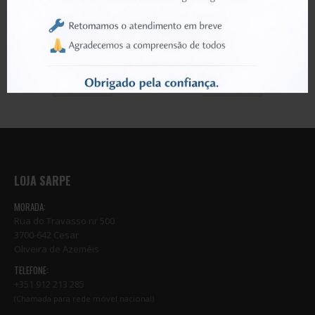
BOARD
BOARD
IC Digital Signal Processor – Surface Mount device
IC Touch sensor – Surface Mount device
0
out of 5
0
out of 5
€
16.67
€
4.78
LER MAIS
LER MAIS
LOJA SARPE
MORADA:
Rua do Travasso nr 500
3700-642 Cesar
Oliveira de Azeméis
TELEFONE:
+351 912 213 285
(Chamada para rede móvel nacional)