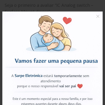
Seja o primeiro a avaliar “IC Analog switch –
Surface Mount device”
Tem de
iniciar sessão
para enviar uma avaliação.
PRODUTOS RELACIONADOS
ESGOTADO
ESGOTADO